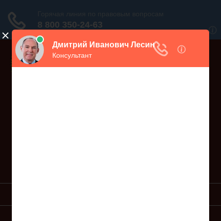
Дежурный юрист, звоните!
938-86-71
Москва и МО
(499)
467-34-68
СПб и ЛО
(812)
Все регионы
8 800 350-24-63
УСЛУГИ ЮРИСТА
ОБРАЗЦЫ ИСКОВ