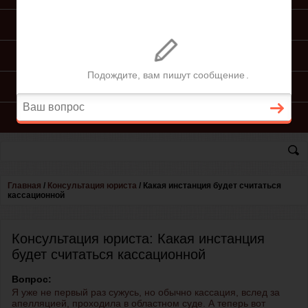
ПОДГОТОВКА ИСКА
ПОДАЧА ИСКА
ПРОЦЕСС ПО ИСКУ
КОНСУЛЬТАЦИЯ ЮРИСТА
Главная
/
Консультация юриста
/
Какая инстанция будет считаться
кассационной
Консультация юриста: Какая инстанция
будет считаться кассационной
Вопрос:
Я уже не первый раз сужусь, но обычно кассация, вслед за
апелляцией, проходила в областном суде. А теперь вот