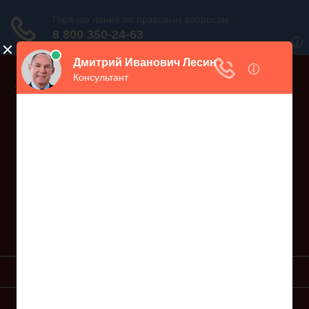
Дежурный юрист, звоните!
938-86-71
Москва и МО
(499)
467-34-68
СПб и ЛО
(812)
Все регионы
8 800 350-24-63
УСЛУГИ ЮРИСТА
ОБРАЗЦЫ ИСКОВ