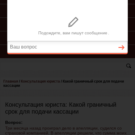
ПОДГОТОВКА ИСКА
ПОДАЧА ИСКА
ПРОЦЕСС ПО ИСКУ
КОНСУЛЬТАЦИЯ ЮРИСТА
Главная
/
Консультация юриста
/
Какой граничный срок для подачи
кассации
Консультация юриста: Какой граничный
срок для подачи кассации
Вопрос:
Три месяца назад проиграл дело в апелляции, судился со
страховой компанией. В апелляции решили, что сумма моих