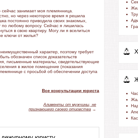
Се
Жи
ую сейчас занимает моя племянница.
Тр
тно, но через некоторое время я решила
Ад
ушка постоянно приводила своих знакомых,
т по любому вопросу. Сейчас я лишилась
Гра
нуться в свою квартиру. Могу ли я вселиться
не ключи от жилья?
Х
 неимущественный характер, поэтому требует
быть обозначен список доказательств
ия, письменные материалы, свидетельствующие
вселения в жилое помещение (показания
племяннице с просьбой об обеспечении доступа
Все консультации юриста
Час
Жа
Алименты от мужчины, не
На
признающего своего отцовства
→
Ап
Ка
 дежурному юристу,