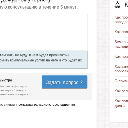
К
ную консультацию в течение 5 минут.
Как про
заседа
Как по
Земель
наслед
ам жить не буду, в нем будет проживать и
Как пр
мить коммунальные услуги на него и кто будет их
Халатн
пробле
Быстро
Задать вопрос
О приз
Заполните форму, и
уже через 5 минут с
Как ос
вами свяжется юрист.
Как пол
словиями
пользовательского соглашения
долга