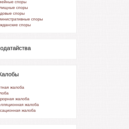
мейные споры
лищные споры
удовые споры
министративные споры
жданские споры
одатайства
Жалобы
тная жалоба
лоба
дзорная жалоба
елляционная жалоба
ссационная жалоба