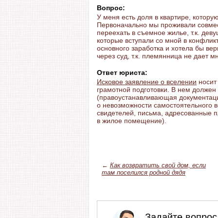
Вопрос:
У меня есть доля в квартире, котор
Первоначально мы проживали совмес
переехать в съемное жилье, т.к. дев
которые вступали со мной в конфлик
основного заработка и хотела бы вер
через суд, т.к. племянница не дает м
Ответ юриста:
Исковое заявление о вселении
носит
грамотной подготовки. В нем должен 
(правоустанавливающая документац
о невозможности самостоятельного 
свидетелей, письма, адресованные 
в жилое помещение).
←
Как возвратить свой дом, если
там поселился родной дядя
Задайте вопрос