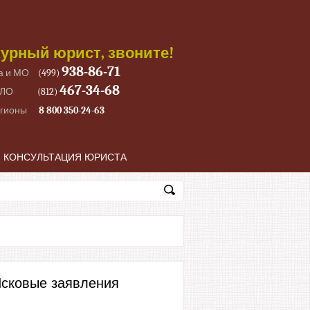
урный юрист, звоните!
938-86-71
а и МО
(499)
467-34-68
 ЛО
(812)
егионы
8 800 350-24-63
КОНСУЛЬТАЦИЯ ЮРИСТА
сковые заявления