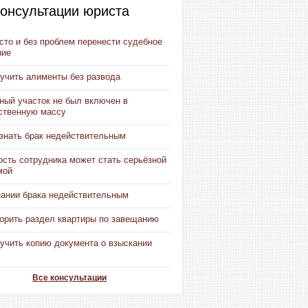
онсультации юриста
сто и без проблем перенести судебное
ние
лучить алименты без развода
ный участок не был включен в
ственную массу
изнать брак недействительным
ость сотрудника может стать серьёзной
мой
нании брака недействительным
порить раздел квартиры по завещанию
учить копию документа о взыскании
Все консультации