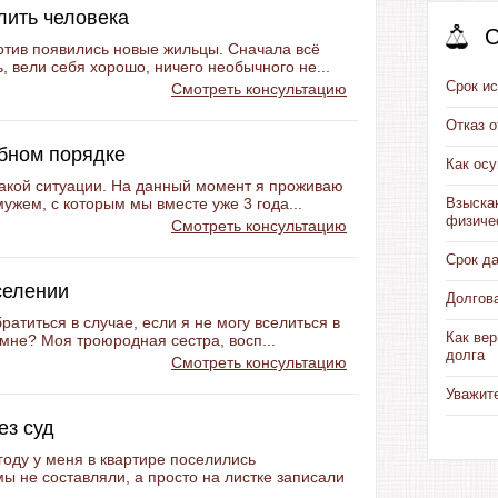
лить человека
С
отив появились новые жильцы. Сначала всё
, вели себя хорошо, ничего необычного не...
Срок ис
Смотреть консультацию
Отказ 
бном порядке
Как ос
 такой ситуации. На данный момент я проживаю
ужем, с которым мы вместе уже 3 года...
Взыска
физиче
Смотреть консультацию
Срок д
селении
Долгов
братиться в случае, если я не могу вселиться в
Как вер
мне? Моя троюродная сестра, восп...
долга
Смотреть консультацию
Уважит
ез суд
оду у меня в квартире поселились
мы не составляли, а просто на листке записали