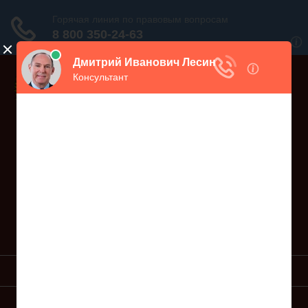
Дежурный юрист, звоните!
938-86-71
Москва и МО
(499)
467-34-68
СПб и ЛО
(812)
Все регионы
8 800 350-24-63
УСЛУГИ ЮРИСТА
ОБРАЗЦЫ ИСКОВ