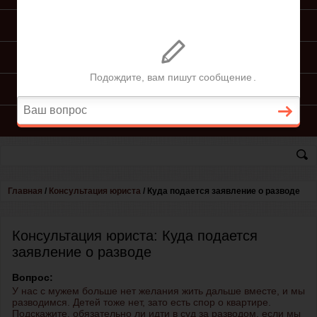
ПОДГОТОВКА ИСКА
ПОДАЧА ИСКА
ПРОЦЕСС ПО ИСКУ
КОНСУЛЬТАЦИЯ ЮРИСТА
Главная
/
Консультация юриста
/
Куда подается заявление о разводе
Консультация юриста: Куда подается
заявление о разводе
Вопрос:
У нас с мужем больше нет желания жить дальше вместе, и мы
разводимся. Детей тоже нет, зато есть спор о квартире.
Подскажите, обязательно ли идти в суд за разводом, если мы