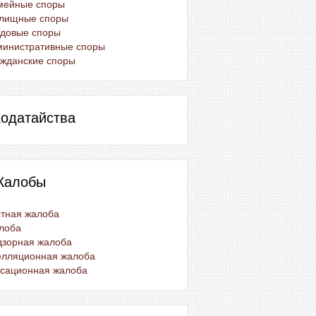
мейные споры
лищные споры
удовые споры
министративные споры
жданские споры
одатайства
Жалобы
тная жалоба
лоба
дзорная жалоба
елляционная жалоба
ссационная жалоба