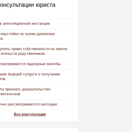
онсультации юриста
е апелляционной инстанции
 неустойки за чужие денежные
ва
щитить право собственности на землю
гательств родственников
ссматриваются надзорные жалобы
ание бывшей супруги о получении
тов
ли признать доказательство
твительным
ычно рассматриваются кассации
Все консультации