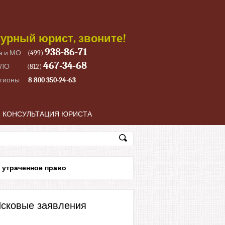
урный юрист, звоните!
938-86-71
а и МО
(499)
467-34-68
 ЛО
(812)
егионы
8 800 350-24-63
КОНСУЛЬТАЦИЯ ЮРИСТА
 утраченное право
сковые заявления