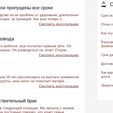
С
сли пропущены все сроки
дство из-за проблем со здоровьем, длительное
Срок ис
наре, за границей. Как мне теперь о...
Смотреть консультацию
Отказ 
Как ос
развода
Взыска
ся ребенок, муж посчитал нужным уйти. Он
физиче
нужны. Но разводиться не хочет. Отцовс...
Смотреть консультацию
Срок д
Долгов
Как вер
долга
ком 18 лет рассчитывать на выплату алиментов
группы, мне никто не помогает матери...
Уважит
Смотреть консультацию
ствительный брак
ть в следующей ситуации. Мы женаты с мужем
он постоянно говорил, что хочет семьи...