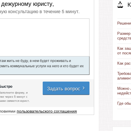
 дежурному юристу,
К
ную консультацию в течение 5 минут.
Решени
Размер
средст
Как за
от пося
ам жить не буду, в нем будет проживать и
Как ра
мить коммунальные услуги на него и кто будет их
Требов
алимен
Быстро
Задать вопрос
Можно 
Заполните форму, и
недейс
уже через 5 минут с
вами свяжется юрист.
Где об
словиями
пользовательского соглашения