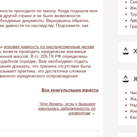
Се
Жи
нности проходило по закону. Когда подошла моя
Тр
в другой стране и не было возможности
Ад
обходимые документы. Вернувшись обратно,
ки давности по наследству. Подскажите, как
Гра
бы
исковая давность по наследственным делам
Х
вы можете проводить юридически значимые
енной массой. В ст. 205 ГК РФ определены
в судебном порядке. Вам необходимо подать
ании доказать, что причина отсутствия была
азывает практика, это достаточна сложная
ванного юридического сопровождения.
Все консультации юриста
Час
Жа
Что делать, если у бывшего
На
накопилась задолженность по
Ап
алиментам
→
Ка