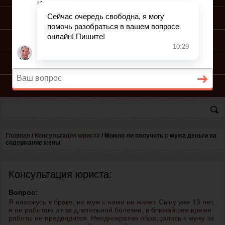
ПОДГОТОВКА ИСКА
ПОДАЧА ИСКА
ПРОЦЕСС ПО ИСКУ
КОНСУЛЬТАЦИЯ ЮРИСТА
Главная
/
Консультация юриста
/
Можно ли получить с мужа деньги на
содержание жены
Консультация юриста:
Вопрос:
Я нахожусь в браке, но муж с нами не живет. Сыну уже 13 лет,
я не работаю из-за длительной болезни, в ближайшее время
работы не предвидится. Неоднократно обращалась к мужу за