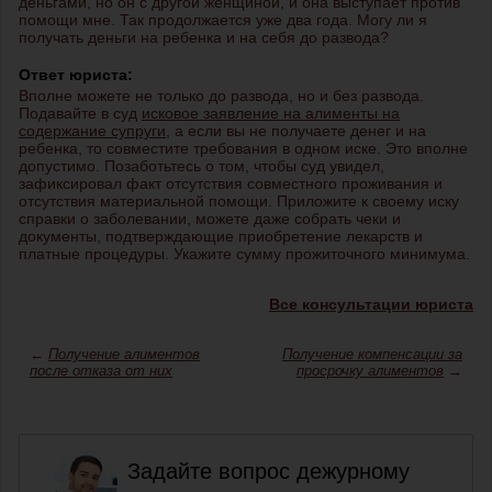
деньгами, но он с другой женщиной, и она выступает против
помощи мне. Так продолжается уже два года. Могу ли я
получать деньги на ребенка и на себя до развода?
Ответ юриста:
Вполне можете не только до развода, но и без развода.
Подавайте в суд
исковое заявление на алименты на
содержание супруги
, а если вы не получаете денег и на
ребенка, то совместите требования в одном иске. Это вполне
допустимо. Позаботьтесь о том, чтобы суд увидел,
зафиксировал факт отсутствия совместного проживания и
отсутствия материальной помощи. Приложите к своему иску
справки о заболевании, можете даже собрать чеки и
документы, подтверждающие приобретение лекарств и
платные процедуры. Укажите сумму прожиточного минимума.
Все консультации юриста
←
Получение алиментов
Получение компенсации за
после отказа от них
просрочку алиментов
→
Задайте вопрос дежурному