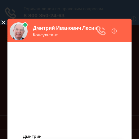
Дежурный юрист, звоните!
938-86-71
Москва и МО
(499)
467-34-68
СПб и ЛО
(812)
Все регионы
8 800 350-24-63
УСЛУГИ ЮРИСТА
ОБРАЗЦЫ ИСКОВ