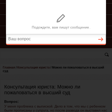
ПОДГОТОВКА ИСКА
ПОДАЧА ИСКА
ПРОЦЕСС ПО ИСКУ
КОНСУЛЬТАЦИЯ ЮРИСТА
Главная
/
Консультация юриста
/
Можно ли пожаловаться в высший
суд
Консультация юриста: Можно ли
пожаловаться в высший суд
Вопрос:
У меня проблема с выпиской. Дело в том, что мы с ребенком
были прописаны у супруга, но после развода он выставил нас