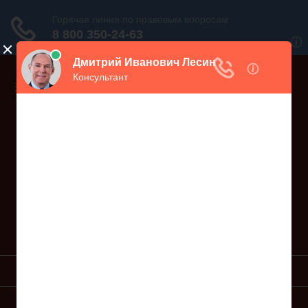
Дежурный юрист, звоните!
938-86-71
Москва и МО
(499)
467-34-68
СПб и ЛО
(812)
Все регионы
8 800 350-24-63
УСЛУГИ ЮРИСТА
ОБРАЗЦЫ ИСКОВ