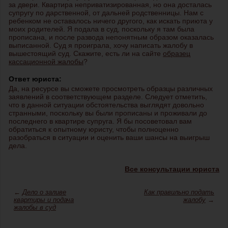
за двери. Квартира неприватизированная, но она досталась
супругу по дарственной, от дальней родственницы. Нам с
ребенком не оставалось ничего другого, как искать приюта у
моих родителей. Я подала в суд, поскольку я там была
прописана, и после развода непонятным образом оказалась
выписанной. Суд я проиграла, хочу написать жалобу в
вышестоящий суд. Скажите, есть ли на сайте
образец
кассационной жалобы
?
Ответ юриста:
Да, на ресурсе вы сможете просмотреть образцы различных
заявлений в соответствующем разделе. Следует отметить,
что в данной ситуации обстоятельства выглядят довольно
странными, поскольку вы были прописаны и проживали до
последнего в квартире супруга. Я бы посоветовал вам
обратиться к опытному юристу, чтобы полноценно
разобраться в ситуации и оценить ваши шансы на выигрыш
дела.
Все консультации юриста
←
Дело о заливе
Как правильно подать
квартиры и подача
жалобу
→
жалобы в суд