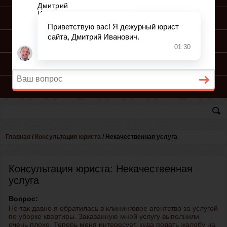
ПОДГОТОВКА ИСКА
ПОДАЧА ИСКА
ПРОЦЕСС ПО ИСКУ
КОНСУЛЬТАЦИЯ ЮРИСТА
Главная
/
Консультация юриста
/
Некачественная услуга
Консультация юриста: Некачественная
услуга
Вопрос:
Не так давно я обратилась в клининговое агентство за услугой
по уборке квартиры. Заказанную мной услугу выполнили
очень плохо. Теперь меня интересует,
куда подать жалобу на