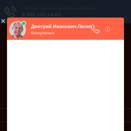
Дежурный юрист, звоните!
938-86-71
Москва и МО
(499)
467-34-68
СПб и ЛО
(812)
Все регионы
8 800 350-24-63
УСЛУГИ ЮРИСТА
ОБРАЗЦЫ ИСКОВ