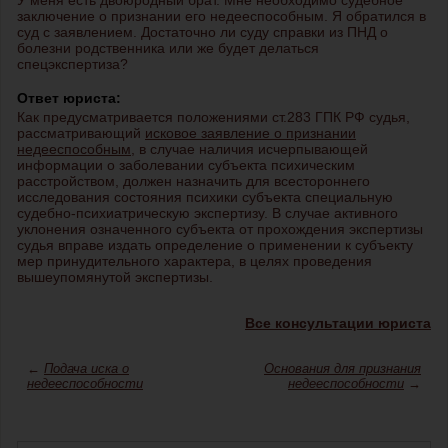
У меня есть двоюродный брат. Мне необходимо судебное
заключение о признании его недееспособным. Я обратился в
суд с заявлением. Достаточно ли суду справки из ПНД о
болезни родственника или же будет делаться
спецэкспертиза?
Ответ юриста:
Как предусматривается положениями ст.283 ГПК РФ судья,
рассматривающий
исковое заявление о признании
недееспособным
, в случае наличия исчерпывающей
информации о заболевании субъекта психическим
расстройством, должен назначить для всестороннего
исследования состояния психики субъекта специальную
судебно-психиатрическую экспертизу. В случае активного
уклонения означенного субъекта от прохождения экспертизы
судья вправе издать определение о применении к субъекту
мер принудительного характера, в целях проведения
вышеупомянутой экспертизы.
Все консультации юриста
←
Подача иска о
Основания для признания
недееспособности
недееспособности
→