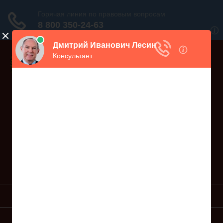
Дежурный юрист, звоните!
938-86-71
Москва и МО
(499)
467-34-68
СПб и ЛО
(812)
Все регионы
8 800 350-24-63
УСЛУГИ ЮРИСТА
ОБРАЗЦЫ ИСКОВ