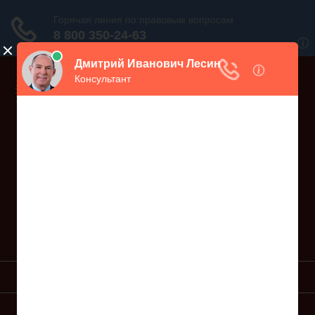
Дежурный юрист, звоните!
938-86-71
Москва и МО
(499)
467-34-68
СПб и ЛО
(812)
Все регионы
8 800 350-24-63
УСЛУГИ ЮРИСТА
ОБРАЗЦЫ ИСКОВ