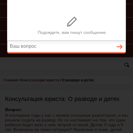
ПОДГОТОВКА ИСКА
ПОДАЧА ИСКА
ПРОЦЕСС ПО ИСКУ
КОНСУЛЬТАЦИЯ ЮРИСТА
Главная
/
Консультация юриста
/
О разводе и детях
Консультация юриста: О разводе и детях
Вопрос:
В последние годы у нас с мужем сплошные разногласия, и мы
решили подать на развод. Но он настаивает на том, что один
ребенок будет жить с ним, второй со мной. Детям 3 года и 9
лет. Возможна ли такая ситуация? Насколько я знаю, детей