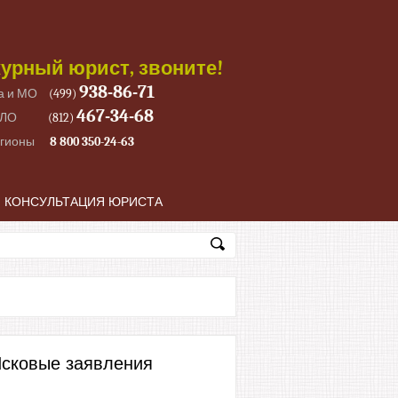
урный юрист, звоните!
938-86-71
а и МО
(499)
467-34-68
 ЛО
(812)
егионы
8 800 350-24-63
КОНСУЛЬТАЦИЯ ЮРИСТА
сковые заявления