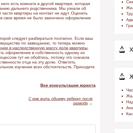
Се
него есть комната в другой квартире, которая
Жи
анию дальнего родственника. Мы узнали об
части квартиры на контакт не идут. Оценить
Тр
 в свое время не было закончено оформление
Ад
Гра
торой следует разбираться поэтапно. Если ваш
 имущество по завещанию, то теперь можно
ении в наследственную массу доли квартиры
,
Х
ть оформление в собственность одному из
оцессом тут не обойтись, потому что сначала
твенности отца на эту долю. Ответить
льном изучении всех обстоятельств. Приходите
Все консультации юриста
Час
Жа
С кем жить общему ребенку после
На
развода
→
Ап
Ка