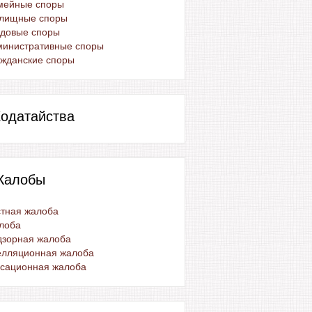
мейные споры
лищные споры
удовые споры
министративные споры
жданские споры
одатайства
Жалобы
тная жалоба
лоба
дзорная жалоба
елляционная жалоба
ссационная жалоба