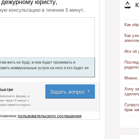
 дежурному юристу,
К
ную консультацию в течение 5 минут.
Как обр
Как узн
апелля
Иск об
ам жить не буду, в нем будет проживать и
Послед
мить коммунальные услуги на него и кто будет их
родите
Можно л
Быстро
Хочу за
Задать вопрос
сделат
Заполните форму, и
уже через 5 минут с
вами свяжется юрист.
Супруга
брак з
словиями
пользовательского соглашения