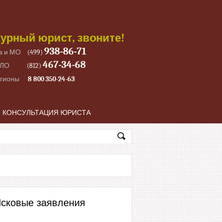
урный юрист, звоните!
938-86-71
а и МО
(499)
467-34-68
 ЛО
(812)
егионы
8 800 350-24-63
КОНСУЛЬТАЦИЯ ЮРИСТА
сковые заявления