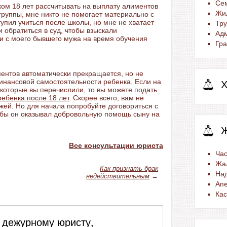
Се
ком 18 лет рассчитывать на выплату алиментов
Жи
группы, мне никто не помогает материально с
упил учиться после школы, но мне не хватает
Тр
и обратиться в суд, чтобы взыскали
Ад
 с моего бывшего мужа на время обучения
Гра
ентов автоматически прекращается, но не
инансовой самостоятельности ребенка. Если на
Х
которые вы перечислили, то вы можете подать
ребенка после 18 лет
. Скорее всего, вам не
жей. Но для начала попробуйте договориться с
бы он оказывал добровольную помощь сыну на
Все консультации юриста
Час
Жа
Как признать брак
На
недействительным
→
Ап
Ка
 дежурному юристу,