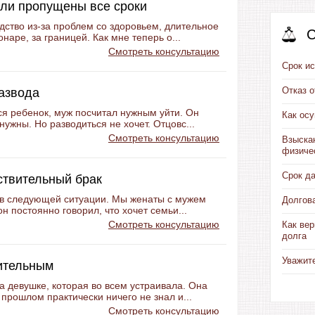
сли пропущены все сроки
дство из-за проблем со здоровьем, длительное
С
наре, за границей. Как мне теперь о...
Смотреть консультацию
Срок ис
Отказ 
развода
ся ребенок, муж посчитал нужным уйти. Он
Как ос
нужны. Но разводиться не хочет. Отцовс...
Смотреть консультацию
Взыска
физиче
Срок д
ствительный брак
ть в следующей ситуации. Мы женаты с мужем
Долгов
он постоянно говорил, что хочет семьи...
Смотреть консультацию
Как вер
долга
Уважит
ительным
а девушке, которая во всем устраивала. Она
 прошлом практически ничего не знал и...
Смотреть консультацию