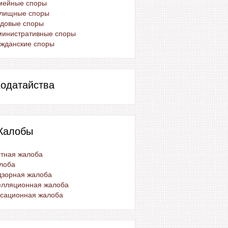
мейные споры
лищные споры
удовые споры
министративные споры
жданские споры
одатайства
Жалобы
тная жалоба
лоба
дзорная жалоба
елляционная жалоба
ссационная жалоба