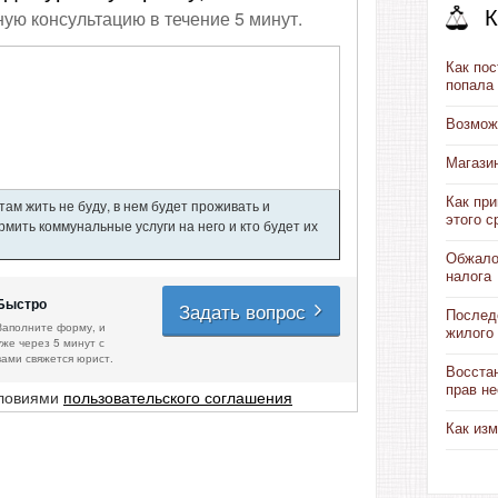
ную консультацию в течение 5 минут.
К
Как пос
попала
Возмож
Магази
Как пр
ам жить не буду, в нем будет проживать и
этого с
мить коммунальные услуги на него и кто будет их
Обжало
налога
Быстро
Задать вопрос
Послед
Заполните форму, и
жилого
уже через 5 минут с
вами свяжется юрист.
Восста
прав н
словиями
пользовательского соглашения
Как изм