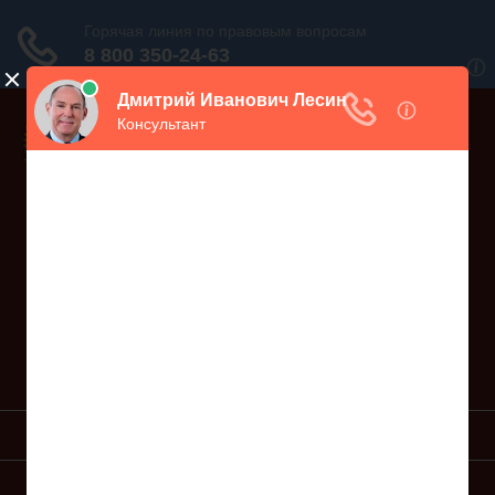
Дежурный юрист, звоните!
938-86-71
Москва и МО
(499)
467-34-68
СПб и ЛО
(812)
Все регионы
8 800 350-24-63
УСЛУГИ ЮРИСТА
ОБРАЗЦЫ ИСКОВ