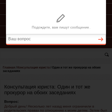
ПОДГОТОВКА ИСКА
ПОДАЧА ИСКА
ПРОЦЕСС ПО ИСКУ
КОНСУЛЬТАЦИЯ ЮРИСТА
Главная
/
Консультация юриста
/
Один и тот же прокурор на обоих
заседаниях
Консультация юриста: Один и тот же
прокурор на обоих заседаниях
Вопрос:
Добрый день! Несколько лет назад меня ограничили в
родительских правах по отношению к моим детям. Затем был