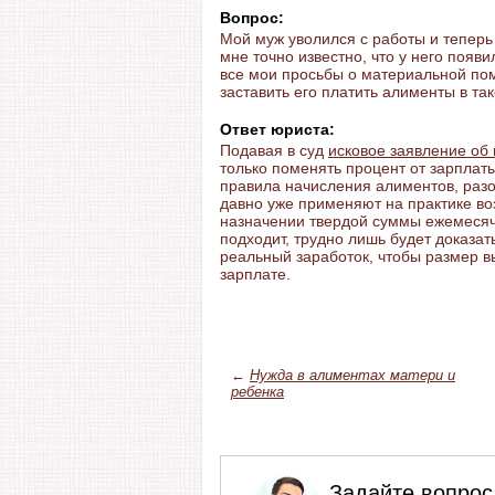
Вопрос:
Мой муж уволился с работы и теперь
мне точно известно, что у него поя
все мои просьбы о материальной пом
заставить его платить алименты в та
Ответ юриста:
Подавая в суд
исковое заявление об
только поменять процент от зарплат
правила начисления алиментов, раз
давно уже применяют на практике во
назначении твердой суммы ежемесяч
подходит, трудно лишь будет доказат
реальный заработок, чтобы размер 
зарплате.
←
Нужда в алиментах матери и
ребенка
Задайте вопрос