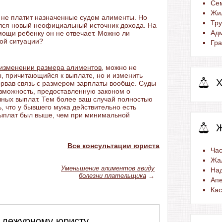
Се
Жи
 не платит назначенные судом алименты. Но
Тр
вился новый неофициальный источник дохода. На
Ад
ощи ребенку он не отвечает. Можно ли
кой ситуации?
Гра
 изменении размера алиментов
, можно не
ы, причитающийся к выплате, но и изменить
Х
орвав связь с размером зарплаты вообще. Суды
зможность, предоставленную законом о
ных выплат. Тем более ваш случай полностью
ь, что у бывшего мужа действительно есть
выплат был выше, чем при минимальной
Все консультации юриста
Час
Жа
Уменьшение алиментов ввиду
На
болезни плательщика
→
Ап
Ка
 дежурному юристу,