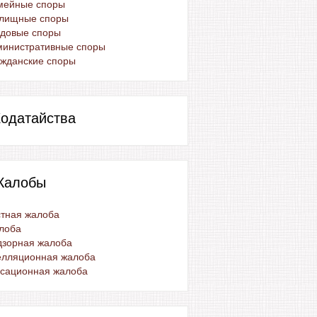
мейные споры
лищные споры
удовые споры
министративные споры
жданские споры
одатайства
Жалобы
тная жалоба
лоба
дзорная жалоба
елляционная жалоба
ссационная жалоба