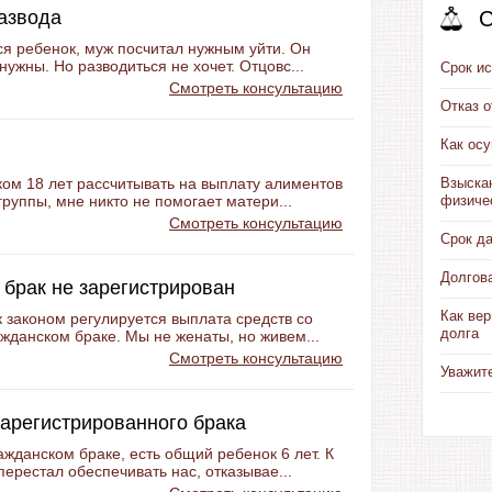
развода
С
ся ребенок, муж посчитал нужным уйти. Он
нужны. Но разводиться не хочет. Отцовс...
Срок ис
Смотреть консультацию
Отказ 
Как ос
ком 18 лет рассчитывать на выплату алиментов
Взыска
группы, мне никто не помогает матери...
физиче
Смотреть консультацию
Срок д
Долгов
 брак не зарегистрирован
Как вер
к законом регулируется выплата средств со
долга
жданском браке. Мы не женаты, но живем...
Смотреть консультацию
Уважит
зарегистрированного брака
ажданском браке, есть общий ребенок 6 лет. К
ерестал обеспечивать нас, отказывае...