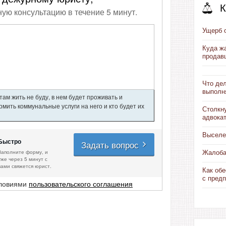
К
ную консультацию в течение 5 минут.
Ущерб 
Куда ж
продав
Что дел
выполн
ам жить не буду, в нем будет проживать и
мить коммунальные услуги на него и кто будет их
Столкн
адвока
Выселе
Быстро
Задать вопрос
Заполните форму, и
Жалоба
уже через 5 минут с
вами свяжется юрист.
Как обе
с пред
словиями
пользовательского соглашения