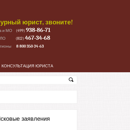
урный юрист, звоните!
938-86-71
а и МО
(499)
467-34-68
 ЛО
(812)
егионы
8 800 350-24-63
КОНСУЛЬТАЦИЯ ЮРИСТА
сковые заявления