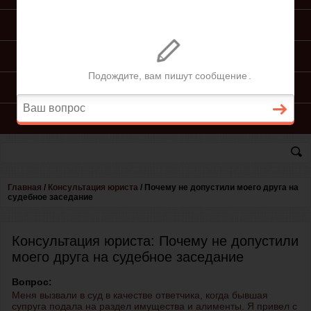
ПОДГОТОВКА ИСКА
ПОДАЧА ИСКА
ПРОЦЕСС ПО ИСКУ
КОНСУЛЬТАЦИЯ ЮРИСТА
Главная
/
Консультация юриста
/
Почему не допустили моего друга на
судебное заседание
Консультация юриста: Почему не допустили
моего друга на судебное заседание
Вопрос:
Меня вызвали в суд в качестве ответчика, когда бывшая
супруга подала на раздел имущества и алименты. Я привел с