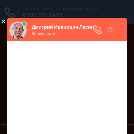
Дежурный юрист, звоните!
938-86-71
Москва и МО
(499)
467-34-68
СПб и ЛО
(812)
Все регионы
8 800 350-24-63
УСЛУГИ ЮРИСТА
ОБРАЗЦЫ ИСКОВ