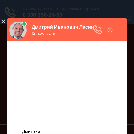
Дежурный юрист, звоните!
938-86-71
Москва и МО
(499)
467-34-68
СПб и ЛО
(812)
Все регионы
8 800 350-24-63
УСЛУГИ ЮРИСТА
ОБРАЗЦЫ ИСКОВ