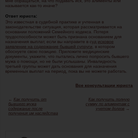
мне обращаться, на что подавать иск, это алименты или
называется как-то иначе?
Ответ юриста:
Это известная в судебной практике и учтенная в
законодательстве ситуация, которая рассматривается на
основании положений Семейного кодекса. Потеря
трудоспособности может быть признана основанием для
назначения выплат, если вы направите в суд
исковое
заявление на содержание бывшей супруги
, в котором
обоснуете свою позицию. Приложите медицинские
документы, укажите, что пытались лично попросить бывшего
мужа о помощи, но не были услышаны. Инвалидность
третьей группы может дать основания для назначения
временных выплат на период, пока вы не можете работать.
Все консультации юриста
←
Как получить от
Как получить полную
бывшего мужа
сумму по алиментам с
содержание после
учетом долгов
→
получения им наследства