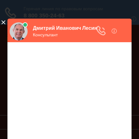
Дежурный юрист, звоните!
938-86-71
Москва и МО
(499)
467-34-68
СПб и ЛО
(812)
Все регионы
8 800 350-24-63
УСЛУГИ ЮРИСТА
ОБРАЗЦЫ ИСКОВ