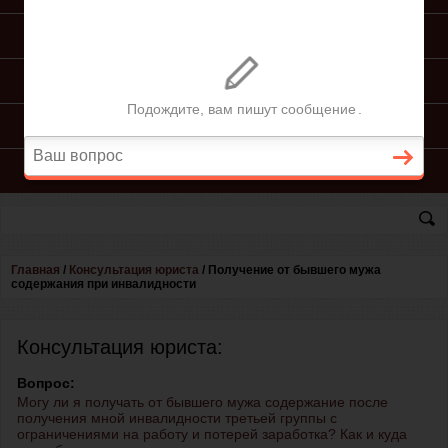
ПОДГОТОВКА ИСКА
ПОДАЧА ИСКА
ПРОЦЕСС ПО ИСКУ
КОНСУЛЬТАЦИЯ ЮРИСТА
Главная
/
Консультация юриста
/
Получение от бывшего мужа
содержания при инвалидности
Консультация юриста:
Вопрос:
Могу ли я получать от бывшего мужа содержание после
получения мной инвалидности третьей группы с
ограничениями на работу и потерей заработка? Как и куда