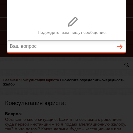
ПОДГОТОВКА ИСКА
ПОДАЧА ИСКА
ПРОЦЕСС ПО ИСКУ
КОНСУЛЬТАЦИЯ ЮРИСТА
Главная
/
Консультация юриста
/
Помогите определить очередность
жалоб
Консультация юриста:
Вопрос:
Объясняю свою ситуацию. Если я не согласна с решением
суда первой инстанции – то я подаю апелляционную жалобу,
так? А что потом? Какая дальше будет – кассационная или