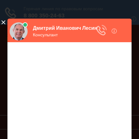
Дежурный юрист, звоните!
938-86-71
Москва и МО
(499)
467-34-68
СПб и ЛО
(812)
Все регионы
8 800 350-24-63
УСЛУГИ ЮРИСТА
ОБРАЗЦЫ ИСКОВ