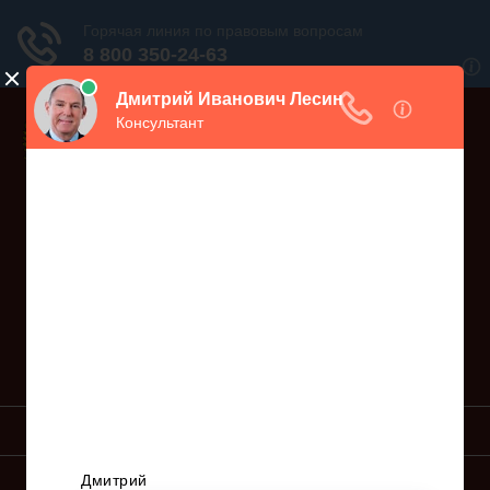
Дежурный юрист, звоните!
938-86-71
Москва и МО
(499)
467-34-68
СПб и ЛО
(812)
Все регионы
8 800 350-24-63
УСЛУГИ ЮРИСТА
ОБРАЗЦЫ ИСКОВ