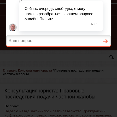
ПОДГОТОВКА ИСКА
ПОДАЧА ИСКА
ПРОЦЕСС ПО ИСКУ
КОНСУЛЬТАЦИЯ ЮРИСТА
Главная
/
Консультация юриста
/
Правовые последствия подачи
частной жалобы
Консультация юриста: Правовые
последствия подачи частной жалобы
Вопрос:
Неделю назад закончилось разбирательство (гражданский
иск), в котором я потерял множество сил и рабочего времени.