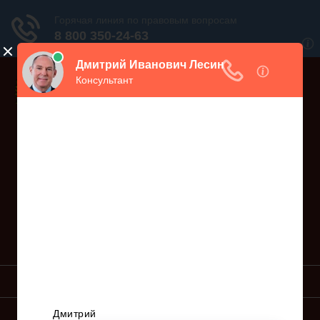
Дежурный юрист, звоните!
938-86-71
Москва и МО
(499)
467-34-68
СПб и ЛО
(812)
Все регионы
8 800 350-24-63
УСЛУГИ ЮРИСТА
ОБРАЗЦЫ ИСКОВ