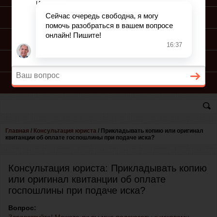
ПОДГОТОВКА ИСКА
ПОДАЧА ИСКА
ПРОЦЕСС ПО ИСКУ
КОНСУЛЬТАЦИЯ ЮРИСТА
Главная
/
Консультация юриста
/
Прикладывать копию или оригинал
квитанции об оплате госпошлины при подаче иска?
Консультация юриста: Прикладывать копию
или оригинал квитанции об оплате
госпошлины при подаче иска?
Вопрос: