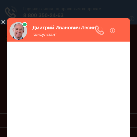
Дежурный юрист, звоните!
938-86-71
Москва и МО
(499)
467-34-68
СПб и ЛО
(812)
Все регионы
8 800 350-24-63
УСЛУГИ ЮРИСТА
ОБРАЗЦЫ ИСКОВ