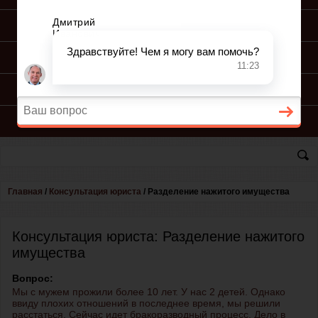
ПОДГОТОВКА ИСКА
ПОДАЧА ИСКА
ПРОЦЕСС ПО ИСКУ
КОНСУЛЬТАЦИЯ ЮРИСТА
Главная
/
Консультация юриста
/
Разделение нажитого имущества
Консультация юриста: Разделение нажитого
имущества
Вопрос:
Мы с мужем прожили более 10 лет. У нас 2 детей. Однако
ввиду плохих отношений в последнее время, мы решили
расстаться. Сейчас идет бракоразводный процесс. Дело в