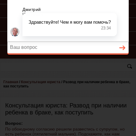
ПОДГОТОВКА ИСКА
ПОДАЧА ИСКА
ПРОЦЕСС ПО ИСКУ
КОНСУЛЬТАЦИЯ ЮРИСТА
Главная
/
Консультация юриста
/
Развод при наличии ребенка в браке,
как поступить
Консультация юриста: Развод при наличии
ребенка в браке, как поступить
Вопрос:
По обоюдному согласию решили развестись с супругом, но
есть ребенок (пятилетний мальчик). Подскажите, как нам