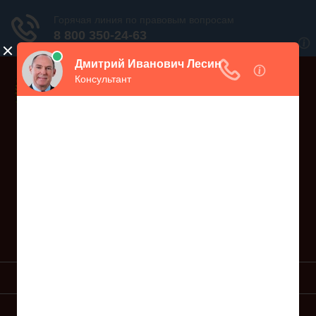
Дежурный юрист, звоните!
938-86-71
Москва и МО
(499)
467-34-68
СПб и ЛО
(812)
Все регионы
8 800 350-24-63
УСЛУГИ ЮРИСТА
ОБРАЗЦЫ ИСКОВ