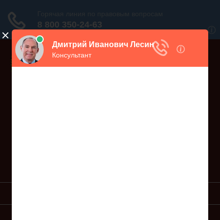
Дежурный юрист, звоните!
938-86-71
Москва и МО
(499)
467-34-68
СПб и ЛО
(812)
Все регионы
8 800 350-24-63
УСЛУГИ ЮРИСТА
ОБРАЗЦЫ ИСКОВ