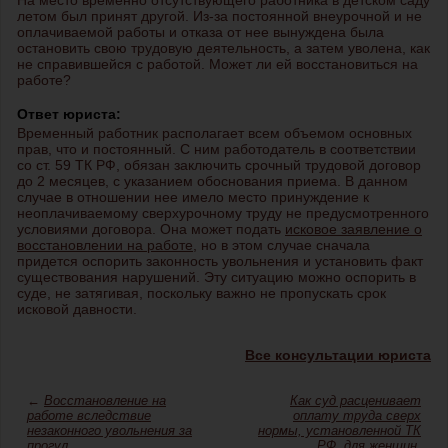
На место временно отсутствующего работника в детском саду
летом был принят другой. Из-за постоянной внеурочной и не
оплачиваемой работы и отказа от нее вынуждена была
остановить свою трудовую деятельность, а затем уволена, как
не справившейся с работой. Может ли ей восстановиться на
работе?
Ответ юриста:
Временный работник располагает всем объемом основных
прав, что и постоянный. С ним работодатель в соответствии
со ст. 59 ТК РФ, обязан заключить срочный трудовой договор
до 2 месяцев, с указанием обоснования приема. В данном
случае в отношении нее имело место принуждение к
неоплачиваемому сверхурочному труду не предусмотренного
условиями договора. Она может подать
исковое заявление о
восстановлении на работе
, но в этом случае сначала
придется оспорить законность увольнения и установить факт
существования нарушений. Эту ситуацию можно оспорить в
суде, не затягивая, поскольку важно не пропускать срок
исковой давности.
Все консультации юриста
←
Восстановление на
Как суд расценивает
работе вследствие
оплату труда сверх
незаконного увольнения за
нормы, установленной ТК
прогул
РФ, для женщин,