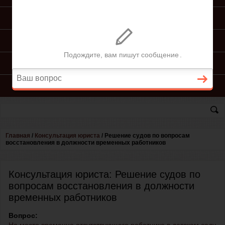
ПОДГОТОВКА ИСКА
ПОДАЧА ИСКА
ПРОЦЕСС ПО ИСКУ
КОНСУЛЬТАЦИЯ ЮРИСТА
Главная
/
Консультация юриста
/
Решение судов по вопросам
восстановления в должности временных работников
Консультация юриста: Решение судов по
вопросам восстановления в должности
временных работников
Вопрос: