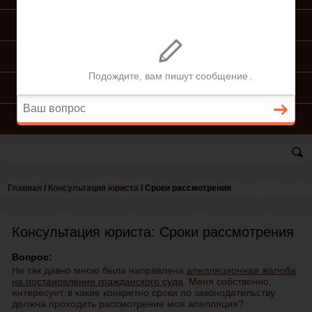
ПОДГОТОВКА ИСКА
ПОДАЧА ИСКА
ПРОЦЕСС ПО ИСКУ
КОНСУЛЬТАЦИЯ ЮРИСТА
Главная
/
Консультация юриста
/
Сроки рассмотрения
Консультация юриста: Сроки рассмотрения
Вопрос:
Не так давно мною была направлена
апелляционная жалоба
на постановление гражданского суда
. Меня собственно,
интересует, в какие конкретно сроки по законодательству
должна проходить рассмотрение моя апелляция?