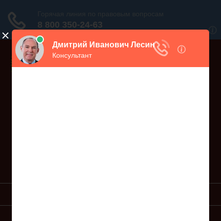
Дежурный юрист, звоните!
938-86-71
Москва и МО
(499)
467-34-68
СПб и ЛО
(812)
Все регионы
8 800 350-24-63
УСЛУГИ ЮРИСТА
ОБРАЗЦЫ ИСКОВ