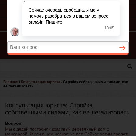
ПОДГОТОВКА ИСКА
ПОДАЧА ИСКА
ПРОЦЕСС ПО ИСКУ
КОНСУЛЬТАЦИЯ ЮРИСТА
Главная
/
Консультация юриста
/
Стройка собственными силами, как
ее легализовать
Консультация юриста: Стройка
собственными силами, как ее легализовать
Вопрос:
Мы с дядей построили красивый деревянный дом с
мансардой. Жили в нем несколько лет. Сейчас хотим продать