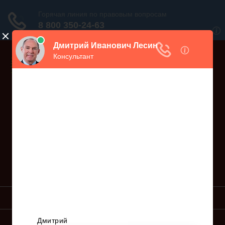
Дежурный юрист, звоните!
938-86-71
Москва и МО
(499)
467-34-68
СПб и ЛО
(812)
Все регионы
8 800 350-24-63
УСЛУГИ ЮРИСТА
ОБРАЗЦЫ ИСКОВ