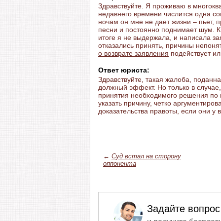
Здравствуйте. Я проживаю в многоква
недавнего времени числится одна со
ночам он мне не дает жизни – пьет, 
песни и постоянно поднимает шум. 
итоге я не выдержала, и написала з
отказались принять, причины непоня
о возврате заявления
подействует ил
Ответ юриста:
Здравствуйте, такая жалоба, поданн
должный эффект. Но только в случае
принятия необходимого решения по в
указать причину, четко аргументиро
доказательства правоты, если они у в
←
Суд встал на сторону
оппонента
Задайте вопрос