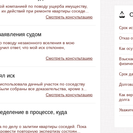
кой компанией по поводу ущерба имуществу,
 их действий при ремонте квартиры соседе...
С
Смотреть консультацию
Срок ис
 заявления судом
Отказ 
по поводу незаконного вселения в мою
чил ответ, что мой иск отклонен,
Как ос
Смотреть консультацию
Взыска
физиче
Срок д
ял иск
 использовала дачный участок по соседству
Долгов
ыли собраны все доказательства, кроме з...
Смотреть консультацию
Как вер
долга
Уважит
еделение в процессе, куда
а по делу о залитии квартиры соседей. Пока
провести повторную экспертизу состоян...