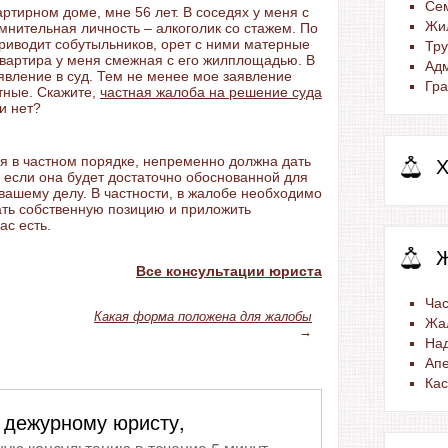
Се
ртирном доме, мне 56 лет. В соседях у меня с
Жи
мнительная личность – алкоголик со стажем. По
приводит собутыльников, орет с ними матерные
Тр
Квартира у меня смежная с его жилплощадью. В
Ад
аявление в суд. Тем не менее мое заявление
Гра
тные. Скажите,
частная жалоба на решение суда
и нет?
ая в частном порядке, непременно должна дать
Х
, если она будет достаточно обоснованной для
ашему делу. В частности, в жалобе необходимо
вать собственную позицию и приложить
ас есть.
Все консультации юриста
Час
Какая форма положена для жалобы
Жа
→
На
Ап
Ка
 дежурному юристу,