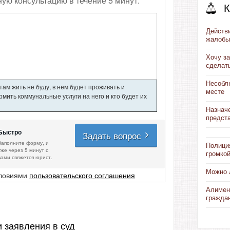
ную консультацию в течение 5 минут.
К
Действ
жалобы 
Хочу за
сделат
Несобл
ам жить не буду, в нем будет проживать и
месте
мить коммунальные услуги на него и кто будет их
Назнач
предст
Быстро
Задать вопрос
Заполните форму, и
Полици
уже через 5 минут с
громко
вами свяжется юрист.
Можно 
словиями
пользовательского соглашения
Алимен
гражда
и заявления в суд