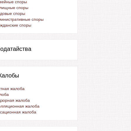
мейные споры
лищные споры
удовые споры
министративные споры
жданские споры
одатайства
Жалобы
тная жалоба
лоба
дзорная жалоба
елляционная жалоба
ссационная жалоба