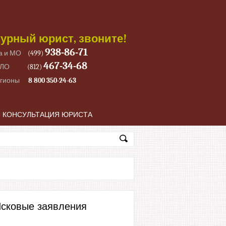
урный юрист, звоните!
938-86-71
а и МО
(499)
467-34-68
 ЛО
(812)
егионы
8 800 350-24-63
КОНСУЛЬТАЦИЯ ЮРИСТА
сковые заявления