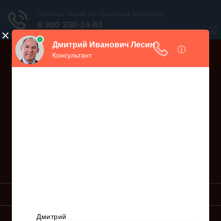
Дежурный юрист, звоните!
938-86-71
Москва и МО
(499)
467-34-68
СПб и ЛО
(812)
Все регионы
8 800 350-24-63
УСЛУГИ ЮРИСТА
ОБРАЗЦЫ ИСКОВ