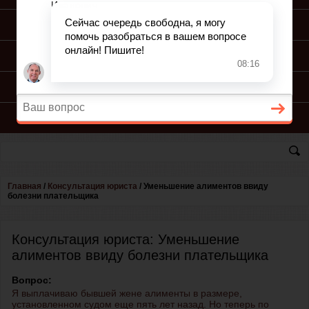
ПОДГОТОВКА ИСКА
ПОДАЧА ИСКА
ПРОЦЕСС ПО ИСКУ
КОНСУЛЬТАЦИЯ ЮРИСТА
Главная
/
Консультация юриста
/
Уменьшение алиментов ввиду
болезни плательщика
Консультация юриста: Уменьшение
алиментов ввиду болезни плательщика
Вопрос:
Я выплачиваю бывшей жене алименты в размере,
установленном судом еще пять лет назад. Но теперь по