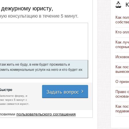
К
 дежурному юристу,
ную консультацию в течение 5 минут.
Как пол
собств
Кто опл
Как луч
спорны
Исково
ам жить не буду, в нем будет проживать и
Как пос
мить коммунальные услуги на него и кто будет их
вынесе
О приз
Быстро
Задать вопрос
Право 
Заполните форму, и
основа
уже через 5 минут с
вами свяжется юрист.
Как пос
подава
словиями
пользовательского соглашения