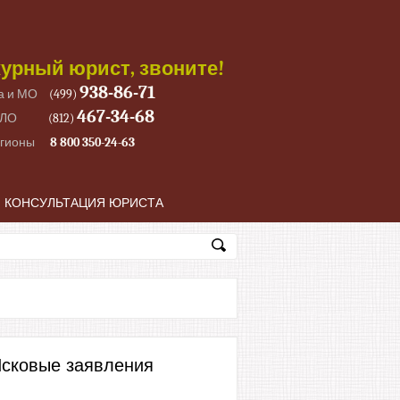
урный юрист, звоните!
938-86-71
а и МО
(499)
467-34-68
 ЛО
(812)
егионы
8 800 350-24-63
КОНСУЛЬТАЦИЯ ЮРИСТА
сковые заявления