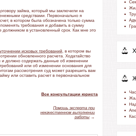
Се
Жи
договору займа, который мы заключили на
Тр
денежными средствами. Первоначально я
Ад
счет, в котором была обозначена только сумма
 поменять требования и добавить в сумму
Гра
 должником в установленный срок. Как мне это
Х
 уточнении исковых требований
, в котором вы
мотрении обновленного расчета. Ходатайство
 и должно содержать данные об изменении
 требований или об изменении основания для
 итогам рассмотрения суд может разрешить вам
займу или оставить расчет в первоначальном
Час
Все консультации юриста
Жа
На
Помощь эксперта при
Ап
некачественном выполнении
Ка
работы
→