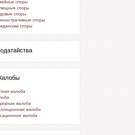
мейные споры
лищные споры
удовые споры
министративные споры
жданские споры
одатайства
Жалобы
тная жалоба
лоба
дзорная жалоба
елляционная жалоба
ссационная жалоба