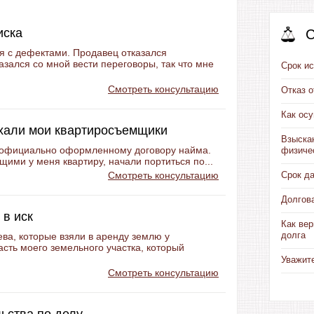
иска
С
ся с дефектами. Продавец отказался
казался со мной вести переговоры, так что мне
Срок ис
Смотреть консультацию
Отказ 
Как ос
ехали мои квартиросъемщики
Взыска
по официально оформленному договору найма.
физиче
ими у меня квартиру, начали портиться по...
Смотреть консультацию
Срок д
Долгов
 в иск
Как вер
долга
ева, которые взяли в аренду землю у
сть моего земельного участка, который
Уважит
Смотреть консультацию