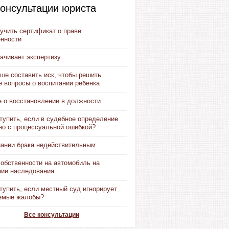
онсультации юриста
учить сертификат о праве
енности
ачивает экспертизу
ше составить иск, чтобы решить
е вопросы о воспитании ребенка
е о восстановлении в должности
тупить, если в судебное определение
но с процессуальной ошибкой?
нании брака недействительным
собственности на автомобиль на
нии наследования
тупить, если местный суд игнорирует
емые жалобы?
Все консультации