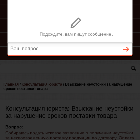
ПОДГОТОВКА ИСКА
ПОДАЧА ИСКА
ПРОЦЕСС ПО ИСКУ
КОНСУЛЬТАЦИЯ ЮРИСТА
Главная
/
Консультация юриста
/
Взыскание неустойки за нарушение
сроков поставки товара
Консультация юриста: Взыскание неустойки
за нарушение сроков поставки товара
Вопрос:
Собираюсь подать
исковое заявление о получении неустойки
за несвоевременную поставку продукции по договору. Оплата