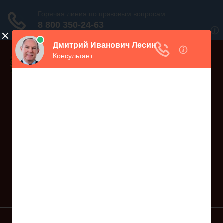
Дежурный юрист, звоните!
938-86-71
Москва и МО
(499)
467-34-68
СПб и ЛО
(812)
Все регионы
8 800 350-24-63
УСЛУГИ ЮРИСТА
ОБРАЗЦЫ ИСКОВ