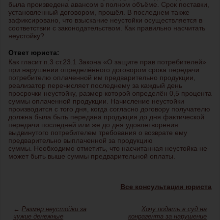
была произведена авансом в полном объёме. Срок поставки,
установленный договором, прошёл. В последнем также
зафиксировано, что взыскание неустойки осуществляется в
соответствии с законодательством. Как правильно насчитать
неустойку?
Ответ юриста:
Как гласит п.3 ст.23.1 Закона «О защите прав потребителей»
при нарушении определённого договором срока передачи
потребителю оплаченной им предварительно продукции,
реализатор перечисляет последнему за каждый день
просрочки неустойку, размер которой определён 0,5 процента
суммы оплаченной продукции. Начисление неустойки
производится с того дня, когда согласно договору получателю
должна была быть передана продукция до дня фактической
передачи последней или же до дня удовлетворения
выдвинутого потребителем требования о возврате ему
предварительно выплаченной за продукцию
суммы. Необходимо отметить, что насчитанная неустойка не
может быть выше суммы предварительной оплаты.
Все консультации юриста
←
Размер неустойки за
Хочу подать в суд на
чужие денежные
конрагента за нарушение