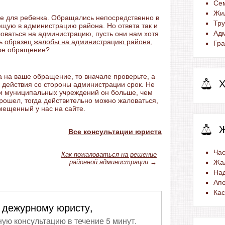
Се
Жи
ке для ребенка. Обращались непосредственно в
Тр
ющую в администрацию района. Но ответа так и
Ад
ловаться на администрацию, пусть они нам хотя
ть
образец жалобы на администрацию района
,
Гра
вое обращение?
а на ваше обращение, то вначале проверьте, а
Х
 действия со стороны администрации срок. Не
 и муниципальных учреждений он больше, чем
прошел, тогда действительно можно жаловаться,
мещенный у нас на сайте.
Все консультации юриста
Час
Как пожаловаться на решение
районной администрации
→
Жа
На
Ап
Ка
 дежурному юристу,
ную консультацию в течение 5 минут.