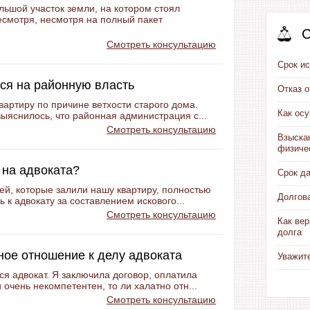
ьшой участок земли, на котором стоял
есмотря, несмотря на полный пакет
С
Смотреть консультацию
Срок ис
ься на районную власть
Отказ 
вартиру по причине ветхости старого дома.
Как ос
ыяснилось, что районная администрация с...
Смотреть консультацию
Взыска
физиче
 на адвоката?
Срок д
ей, которые залили нашу квартиру, полностью
Долгов
 к адвокату за составлением искового...
Смотреть консультацию
Как вер
долга
ое отношение к делу адвоката
Уважит
я адвокат. Я заключила договор, оплатила
 очень некомпетентен, то ли халатно отн...
Смотреть консультацию