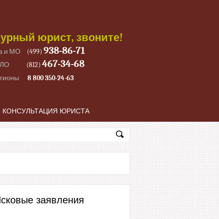
урный юрист, звоните!
938-86-71
а и МО
(499)
467-34-68
 ЛО
(812)
егионы
8 800 350-24-63
КОНСУЛЬТАЦИЯ ЮРИСТА
сковые заявления