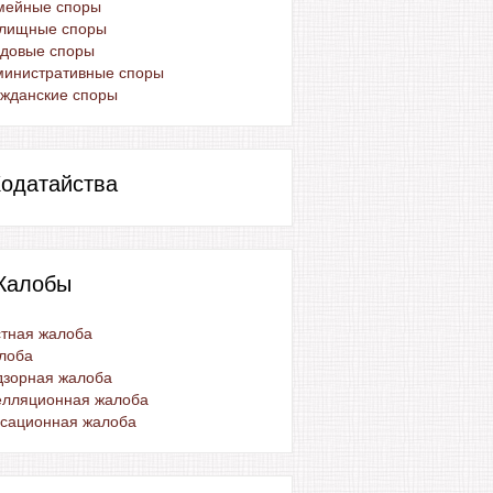
мейные споры
лищные споры
удовые споры
министративные споры
жданские споры
одатайства
Жалобы
тная жалоба
лоба
дзорная жалоба
елляционная жалоба
ссационная жалоба