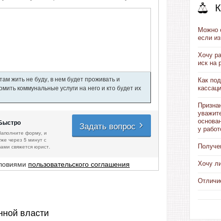
К
Можно о
если и
Хочу ра
иск на 
ам жить не буду, в нем будет проживать и
Как под
мить коммунальные услуги на него и кто будет их
кассац
Признан
уважит
основа
Быстро
Задать вопрос
у рабо
Заполните форму, и
уже через 5 минут с
Получен
вами свяжется юрист.
словиями
пользовательского соглашения
Хочу ли
Отличие
нной власти