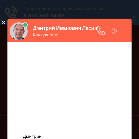
Дежурный юрист, звоните!
938-86-71
Москва и МО
(499)
467-34-68
СПб и ЛО
(812)
Все регионы
8 800 350-24-63
УСЛУГИ ЮРИСТА
ОБРАЗЦЫ ИСКОВ