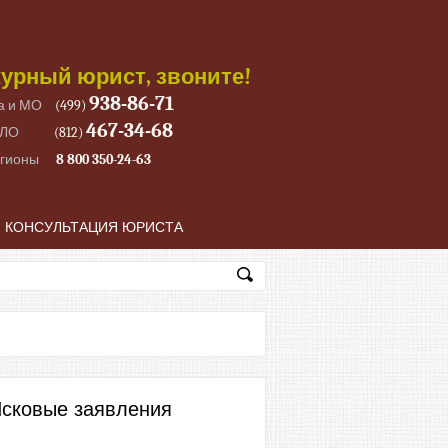
урный юрист, звоните!
938-86-71
а и МО
(499)
467-34-68
 ЛО
(812)
егионы
8 800 350-24-63
КОНСУЛЬТАЦИЯ ЮРИСТА
сковые заявления