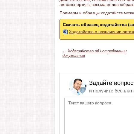
автоэкспертизы весьма целесообразн
Примеры и образцы ходатайств можн
Скачать образец ходатайства (за
Ходатайство о назначении автот
←
Ходатайство об истребовании
документов
Задайте вопрос
и получите бесплат