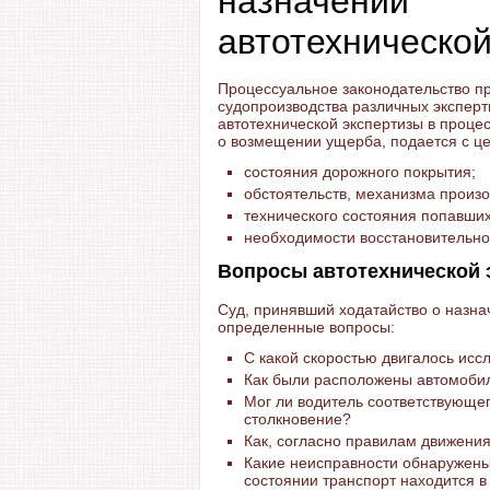
назначении
автотехнической
Процессуальное законодательство п
судопроизводства различных эксперт
автотехнической экспертизы в проце
о возмещении ущерба, подается с ц
состояния дорожного покрытия;
обстоятельств, механизма произ
технического состояния попавших
необходимости восстановительно
Вопросы автотехнической 
Суд, принявший ходатайство о назна
определенные вопросы:
С какой скоростью двигалось ис
Как были расположены автомоби
Мог ли водитель соответствующег
столкновение?
Как, согласно правилам движени
Какие неисправности обнаружены
состоянии транспорт находится в