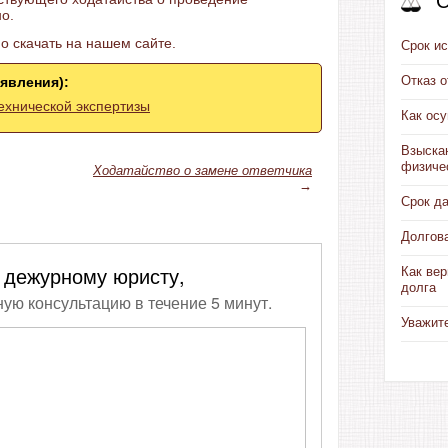
С
о.
о скачать на нашем сайте.
Срок ис
Отказ 
явления):
ехнической экспертизы
Как ос
Взыска
физиче
Ходатайство о замене ответчика
→
Срок д
Долгов
 дежурному юристу,
Как вер
долга
ную консультацию в течение 5 минут.
Уважит