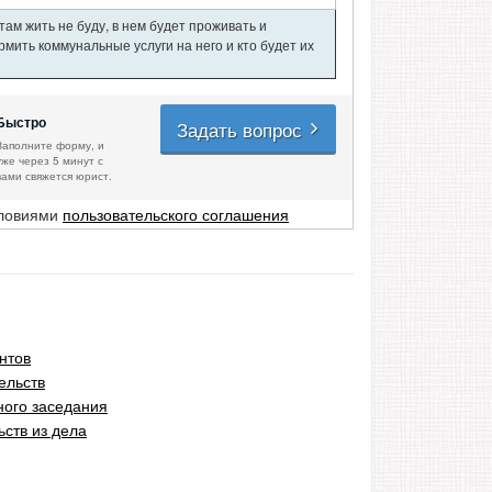
ам жить не буду, в нем будет проживать и
мить коммунальные услуги на него и кто будет их
Быстро
Задать вопрос
Заполните форму, и
уже через 5 минут с
вами свяжется юрист.
словиями
пользовательского соглашения
нтов
ельств
ного заседания
ьств из дела