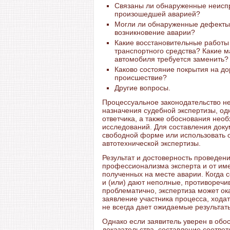
Связаны ли обнаруженные неиспр
произошедшей аварией?
Могли ли обнаруженные дефекты 
возникновение аварии?
Какие восстановительные работы
транспортного средства? Какие 
автомобиля требуется заменить?
Каково состояние покрытия на до
происшествие?
Другие вопросы.
Процессуальное законодательство н
назначения судебной экспертизы, од
ответчика, а также обоснования нео
исследований. Для составления док
свободной форме или использовать о
автотехнической экспертизы.
Результат и достоверность проведени
профессионализма эксперта и от им
полученных на месте аварии. Когда
и (или) дают неполные, противоречи
проблематично, экспертиза может ок
заявление участника процесса, хода
не всегда дает ожидаемые результат
Однако если заявитель уверен в обо
доказательства, составление соотве