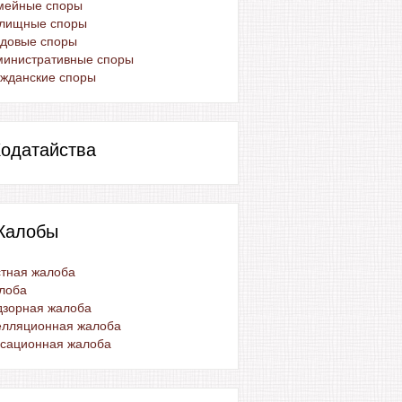
мейные споры
лищные споры
удовые споры
министративные споры
жданские споры
одатайства
Жалобы
тная жалоба
лоба
дзорная жалоба
елляционная жалоба
ссационная жалоба