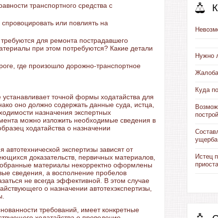
авности транспортного средства с
К
спровоцировать или повлиять на
Невозм
 требуются для ремонта пострадавшего
материалы при этом потребуются? Какие детали
Нужно 
роге, где произошло дорожно-транспортное
Жалоба
Куда по
е устанавливает точной формы ходатайства для
нако оно должно содержать данные суда, истца,
Возмож
бходимости назначения экспертных
постро
умента можно изложить необходимые сведения в
бразец ходатайства о назначении
Состав
ущерба
я автотехнической экспертизы зависят от
Истец 
еющихся доказательств, первичных материалов,
приост
 собранные материалы некорректно оформлены
вые сведения, а восполнение пробелов
азаться не всегда эффективной. В этом случае
тайствующего о назначении автотехэкспертизы,
ы.
снованности требований, имеет конкретные
тствующего ходатайства о проведение