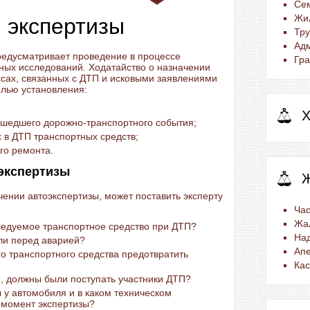
Се
Жи
 экспертизы
Тр
Ад
редусматривает проведение в процессе
Гра
ных исследований. Ходатайство о назначении
ссах, связанных с ДТП и исковыми заявлениями
елью установления:
Х
ошедшего дорожно-транспортного события;
 в ДТП транспортных средств;
го ремонта.
экспертизы
чении автоэкспертизы, может поставить эксперту
Час
Жа
следуемое транспортное средство при ДТП?
На
ли перед аварией?
Ап
о транспортного средства предотвратить
Ка
я, должны были поступать участники ДТП?
 у автомобиля и в каком техническом
 момент экспертизы?