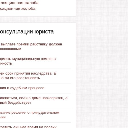
елляционная жалоба
ссационная жалоба
онсультации юриста
в выплате премии работнику должен
боснованным
ормить муниципальную землю в
енность
ен срок принятия наследства, а
о ли его восстановить
ния в судебном процессе
ловаться, если в доме наркопритон, а
овый бездействует
вание решения о принудительном
нии
тратить лишнее время на подачу