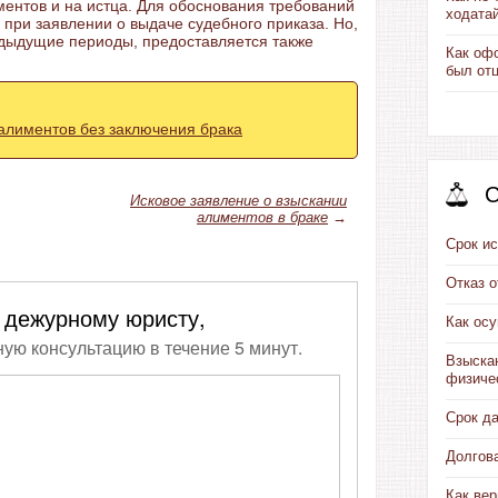
ентов и на истца. Для обоснования требований
ходата
и при заявлении о выдаче судебного приказа. Но,
едыдущие периоды, предоставляется также
Как офо
был от
алиментов без заключения брака
С
Исковое заявление о взыскании
алиментов в браке
→
Срок ис
Отказ 
 дежурному юристу,
Как ос
ную консультацию в течение 5 минут.
Взыска
физиче
Срок д
Долгов
Как вер