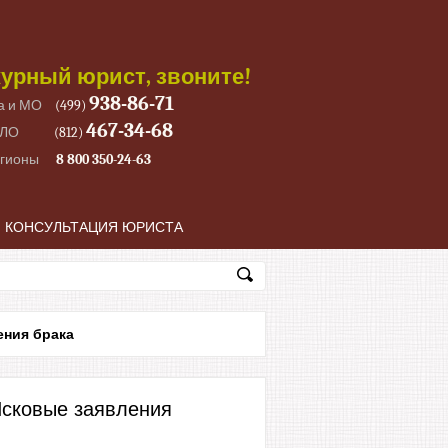
урный юрист, звоните!
938-86-71
а и МО
(499)
467-34-68
 ЛО
(812)
егионы
8 800 350-24-63
КОНСУЛЬТАЦИЯ ЮРИСТА
ения брака
сковые заявления