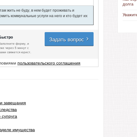
долга
ам жить не буду, в нем будет проживать и
Уважит
мить коммунальные услуги на него и кто будет их
Быстро
Задать вопрос
Заполните форму, и
уже через 5 минут с
вами свяжется юрист.
словиями
пользовательского соглашения
ии завещания
следства
 супруга
азделе имущества