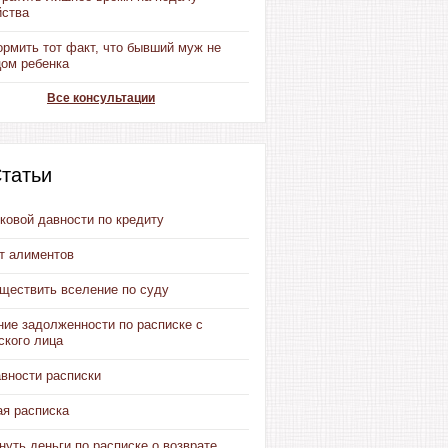
йства
рмить тот факт, что бывший муж не
цом ребенка
Все консультации
татьи
ковой давности по кредиту
от алиментов
уществить вселение по суду
ние задолженности по расписке с
ского лица
авности расписки
ая расписка
нуть деньги по расписке о возврате