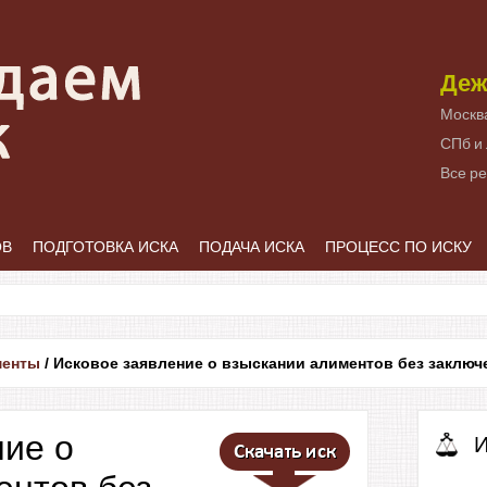
Деж
Москв
СПб и
Все р
ОВ
ПОДГОТОВКА ИСКА
ПОДАЧА ИСКА
ПРОЦЕСС ПО ИСКУ
менты
/
Исковое заявление о взыскании алиментов без заключ
ние о
И