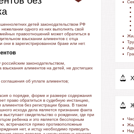
ентов без
Се
ка
шеннолетних детей законодательством РФ
и нежелании одного из них выполнять свой
семейных правоотношений может обратиться в
Жи
дительном взыскании алиментов с отца
Тр
ли они в зарегистрированном браке или нет.
Ад
ментов
Гра
 российским законодательством,
 взыскания алиментов на детей, не достигших
Х
 соглашения об уплате алиментов;
асия о порядке, форме и размере содержания
ет право обратиться в судебную инстанцию,
 алиментов без регистрации брака. В таком
ешного исхода дела является признание факта
м выступает свидетельство о рождении, где при
Час
отцом ребенка и это является бесспорным
стую, встречаются прямо противоположные
Жа
ерждения нет, и истцу необходимо приводить
На
ания своих доводов, к числу которых относят