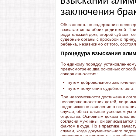
взыскании алим
заключения бра
Обязанность по содержанию несовер
возлагается на обоих родителей. Пр
родительский долг, второй субъект 
судебные органы с просьбой о прину
ребенка, независимо от того, состоя
Процедура взыскания али
По единому порядку, установленному
предусмотрено два основных способа
совершеннолетия:
путем добровольного заключения
путем получения судебного акта.
При невозможности достижения согл
несовершеннолетних детей, лицо име
подав исковое заявление о взыскании
случае, обязательным условием усп
отцовства. Основным доказательство
согласии мужчины, он записывается 
фактом в суде. Но в практике, зача
случаи, когда документального подтв
неоспоримые аргументы, для обоснов