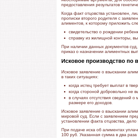
предоставления результатов генетич
Когда факт отцовства установлен, ли
прописки второго родителя с заявле
алиментов, к которому приложить с
свидетельство о рождении ребенк
справку из жилищной конторы, в
При наличии данных документов суд,
приказ о назначении алиментных вып
Исковое производство по 
Исковое заявление о взыскании алим
в таких ситуациях:
когда истец требует выплат в тв
когда стороной добровольно не 
в случаях отсутствия сведений о
размере его доходов.
Исковое заявление о взыскании алим
мировой суд. Если с заявлением пр
установлении факта отцовства, дело
При подаче иска об алиментах упла
100 руб. Указанная сумма в два раз