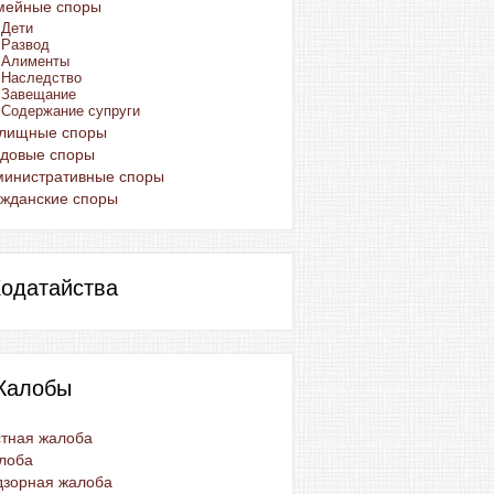
мейные споры
Дети
Развод
Алименты
Наследство
Завещание
Содержание супруги
лищные споры
удовые споры
министративные споры
жданские споры
одатайства
Жалобы
тная жалоба
лоба
дзорная жалоба