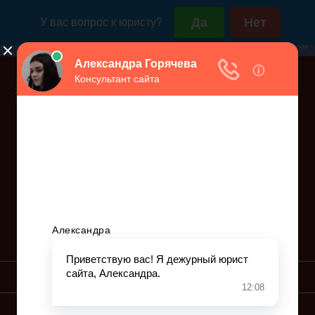
Дежурный юрист, звоните!
938-86-71
Москва и МО
(499)
467-34-68
СПб и ЛО
(812)
Все регионы
8 800 350-24-63
УСЛУГИ ЮРИСТА
ОБРАЗЦЫ ИСКОВ