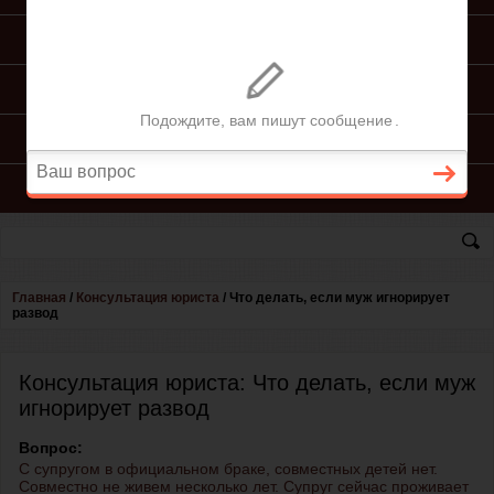
ПОДГОТОВКА ИСКА
ПОДАЧА ИСКА
ПРОЦЕСС ПО ИСКУ
КОНСУЛЬТАЦИЯ ЮРИСТА
Главная
/
Консультация юриста
/
Что делать, если муж игнорирует
развод
Консультация юриста: Что делать, если муж
игнорирует развод
Вопрос:
С супругом в официальном браке, совместных детей нет.
Совместно не живем несколько лет. Супруг сейчас проживает