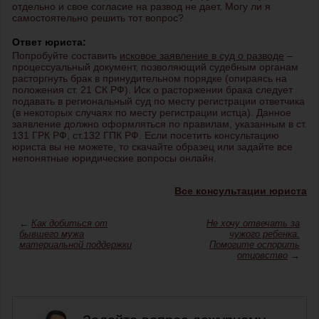
отдельно и свое согласие на развод не дает. Могу ли я
самостоятельно решить тот вопрос?
Ответ юриста:
Попробуйте составить
исковое заявление в суд о разводе
–
процессуальный документ, позволяющий судебным органам
расторгнуть брак в принудительном порядке (опираясь на
положения ст. 21 СК РФ). Иск о расторжении брака следует
подавать в региональный суд по месту регистрации ответчика
(в некоторых случаях по месту регистрации истца). Данное
заявление должно оформляться по правилам, указанным в ст.
131 ГРК РФ, ст.132 ГПК РФ. Если посетить консультацию
юриста вы не можете, то скачайте образец или задайте все
непонятные юридические вопросы онлайн.
Все консультации юриста
←
Как добиться от
Не хочу отвечать за
бывшего мужа
чужого ребенка.
материальной поддержки
Помогите оспорить
отцовство
→