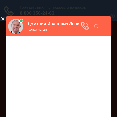
Дежурный юрист, звоните!
938-86-71
Москва и МО
(499)
467-34-68
СПб и ЛО
(812)
Все регионы
8 800 350-24-63
УСЛУГИ ЮРИСТА
ОБРАЗЦЫ ИСКОВ