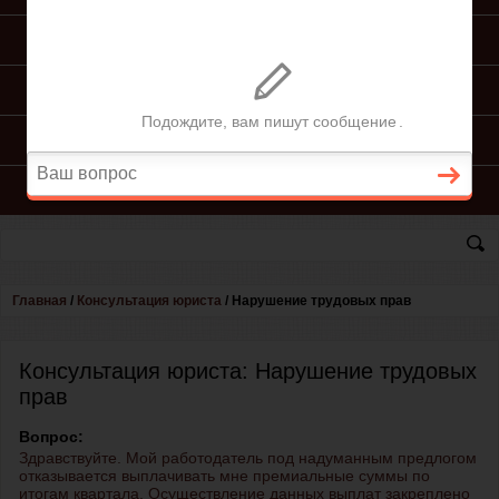
ПОДГОТОВКА ИСКА
ПОДАЧА ИСКА
ПРОЦЕСС ПО ИСКУ
КОНСУЛЬТАЦИЯ ЮРИСТА
Главная
/
Консультация юриста
/
Нарушение трудовых прав
Консультация юриста: Нарушение трудовых
прав
Вопрос:
Здравствуйте. Мой работодатель под надуманным предлогом
отказывается выплачивать мне премиальные суммы по
итогам квартала. Осуществление данных выплат закреплено