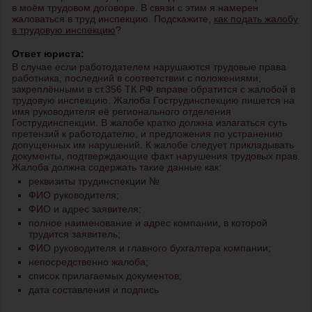
в моём трудовом договоре. В связи с этим я намерен
жаловаться в труд инспекцию. Подскажите,
как подать жалобу
в трудовую инспекцию
?
Ответ юриста:
В случае если работодателем нарушаются трудовые права
работника, последний в соответствии с положениями,
закреплёнными в ст.356 ТК РФ вправе обратится с жалобой в
трудовую инспекцию. Жалоба Гострудинспекцию пишется на
имя руководителя её регионального отделения
Гострудинспекции. В жалобе кратко должна излагаться суть
претензий к работодателю, и предложения по устранению
допущенных им нарушений. К жалобе следует прикладывать
документы, подтверждающие факт нарушения трудовых прав.
Жалоба должна содержать такие данные как:
реквизиты трудинспекции №
ФИО руководителя;
ФИО и адрес заявителя;
полное наименование и адрес компании, в которой
трудится заявитель;
ФИО руководителя и главного бухгалтера компании;
непосредственно жалоба;
список прилагаемых документов;
дата составления и подпись