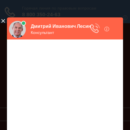
Дежурный юрист, звоните!
938-86-71
Москва и МО
(499)
467-34-68
СПб и ЛО
(812)
Все регионы
8 800 350-24-63
УСЛУГИ ЮРИСТА
ОБРАЗЦЫ ИСКОВ