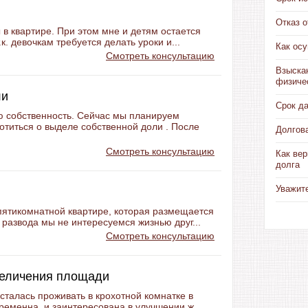
Отказ 
 в квартире. При этом мне и детям остается
к. девочкам требуется делать уроки и...
Как ос
Смотреть консультацию
Взыска
физиче
ли
Срок д
 собственность. Сейчас мы планируем
отиться о выделе собственной доли . После
Долгов
Смотреть консультацию
Как вер
долга
Уважит
пятикомнатной квартире, которая размещается
 развода мы не интересуемся жизнью друг...
Смотреть консультацию
величения площади
осталась проживать в крохотной комнатке в
ременна, и заинтересована в улучшении ж...