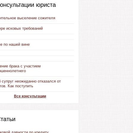
онсультации юриста
ительное выселение сожителя
ере исковых требований
е по нашей вине
ение брака с участием
ршеннолетнего
 супруг неожиданно отказался от
ов. Как поступить
Все консультации
татьи
ковой давности по кредиту