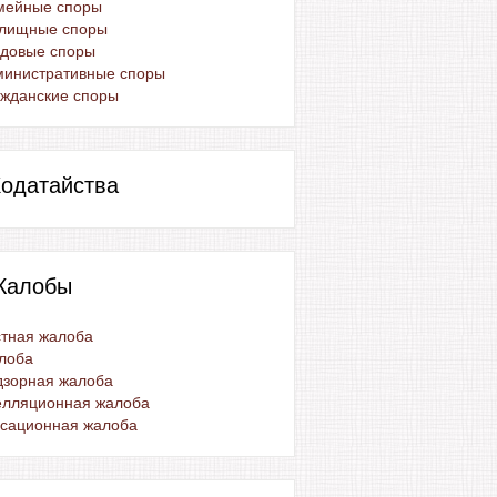
мейные споры
лищные споры
удовые споры
министративные споры
жданские споры
одатайства
Жалобы
тная жалоба
лоба
дзорная жалоба
елляционная жалоба
ссационная жалоба