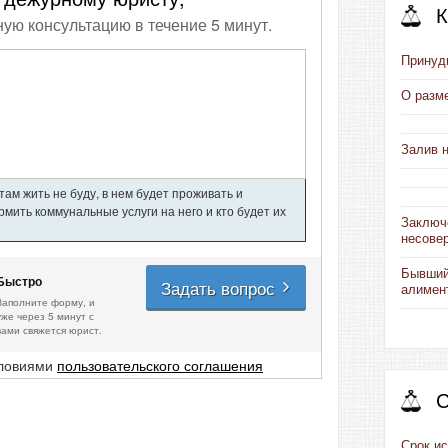
К
ную консультацию в течение 5 минут.
Принуд
О разм
Залив н
ам жить не буду, в нем будет проживать и
мить коммунальные услуги на него и кто будет их
Заключ
несове
Бывший
Быстро
Задать вопрос
алимент
Заполните форму, и
уже через 5 минут с
вами свяжется юрист.
словиями
пользовательского соглашения
С
Срок ис