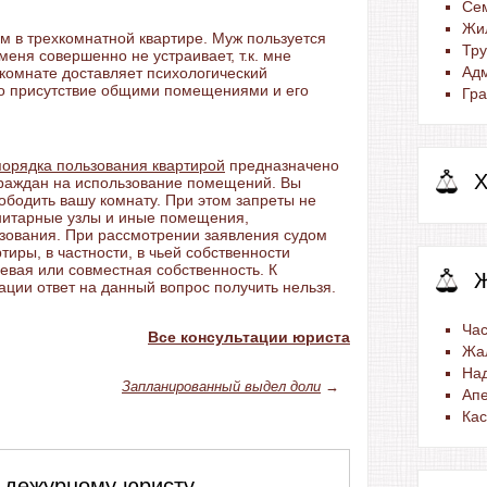
Се
Жи
 в трехкомнатной квартире. Муж пользуется
Тр
еня совершенно не устраивает, т.к. мне
Ад
 комнате доставляет психологический
го присутствие общими помещениями и его
Гра
порядка пользования квартирой
предназначено
Х
 граждан на использование помещений. Вы
ободить вашу комнату. При этом запреты не
анитарные узлы и иные помещения,
зования. При рассмотрении заявления судом
тиры, в частности, в чьей собственности
евая или совместная собственность. К
ации ответ на данный вопрос получить нельзя.
Час
Все консультации юриста
Жа
На
Запланированный выдел доли
→
Ап
Ка
 дежурному юристу,