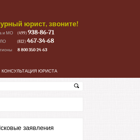
урный юрист, звоните!
938-86-71
а и МО
(499)
467-34-68
 ЛО
(812)
егионы
8 800 350-24-63
КОНСУЛЬТАЦИЯ ЮРИСТА
сковые заявления