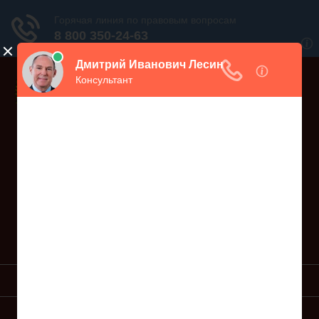
Дежурный юрист, звоните!
938-86-71
Москва и МО
(499)
467-34-68
СПб и ЛО
(812)
Все регионы
8 800 350-24-63
УСЛУГИ ЮРИСТА
ОБРАЗЦЫ ИСКОВ