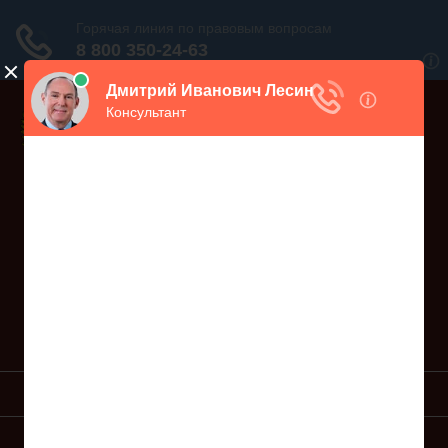
Дежурный юрист, звоните!
938-86-71
Москва и МО
(499)
467-34-68
СПб и ЛО
(812)
Все регионы
8 800 350-24-63
УСЛУГИ ЮРИСТА
ОБРАЗЦЫ ИСКОВ