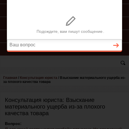
ПОДГОТОВКА ИСКА
ПОДАЧА ИСКА
ПРОЦЕСС ПО ИСКУ
КОНСУЛЬТАЦИЯ ЮРИСТА
Главная
/
Консультация юриста
/
Взыскание материального ущерба из-
за плохого качества товара
Консультация юриста: Взыскание
материального ущерба из-за плохого
качества товара
Вопрос: