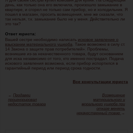
Я для своей сестры купил комбайн для кухни. На следующий
день, как только она его включила, произошло замыкание в
квартире, и сгорел не только сам прибор, но и холодильник. Я
пошел в магазин, просить возмещения, мне же сказали, что
так нельзя, т.к. замыкание было не у меня. Действительно ли
это так?
Ответ юриста:
Вашей сестре необходимо написать
исковое заявление о
взыскании материального ущерба
. Такое возможно в силу ст.
14 Закона о защите прав потребителей». Проблемы,
возникшие из-за некачественного товара, будут основанием
для иска независимо от того, кто именно пострадал. Подача
искового заявления возможна, если прибор испортился в
гарантийный период или период срока годности.
Все консультации юриста
←
Продавец
Возмещение
проигнорировал
материального и
недостаток товара
морального ущерба при
отказе менять
некачественный товар
→