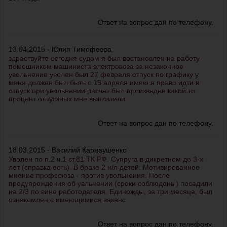
Ответ на вопрос дан по телефону.
13.04.2015 - Юлия Тимофеева
здраствуйте сегодня судом я был востановлен на работу
помошником машиниста электровоза за незаконное
увольнение уволен был 27 февраля отпуск по графику у
меня должен был быть с 15 апреля имею я право идти в
отпуск при увольнении расчет был произведен какой то
процент отпускных мне выплатили
Ответ на вопрос дан по телефону.
18.03.2015 - Василий Карнаушенко
Уволен по п.2 ч.1 ст.81 ТК РФ. Супруга в дикретном до 3-х
лет (справка есть). В браке 2 н/л детей. Мотивированное
мнение профсоюза - против увольнения. После
предупреждения об увльнении (сроки соблюдены) посадили
на 2/3 по вине работодателя. Единожды, за три месяца, был
ознакомлен с имеющимися ваканс
Ответ на вопрос дан по телефону.