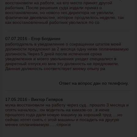
восстановили на работе, на его место принят другой
работник. После решения суда издали приказ о
восстановлении, но нового ген.директора не уволили,
фактически двоевластие, которое продлилось неделю, так
как восстановленный работник уволился по со
07.07.2016 - Егор Богданин
работодатель в уведомление о сокращении штатов моей
должности предложил за 2 месяца одну ниже оплачиваемую
должность.Через 5 дней после истечения срока
уведомления и моего увольнения уходит специалист в
декретный отпуск,но мне эту должность не предложили.
Данная должность соответствует моему опыту ра
Ответ на вопрос дан по телефону.
17.05.2016 - Виктор Гиляров
мужа восстановили на работу через суд...прошло 3 месяца и
опять началось...он водитель на камазе-оз ..в июне
прошлого года дали новую машину за хороший труд ....но
сейчас хотят снять с этой машины и посадить на другую
менее оплачиваемую......спроси