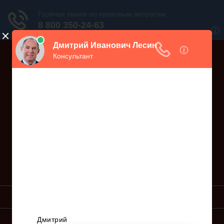
Дежурный юрист, звоните!
938-86-71
Москва и МО
(499)
467-34-68
СПб и ЛО
(812)
Все регионы
8 800 350-24-63
УСЛУГИ ЮРИСТА
ОБРАЗЦЫ ИСКОВ