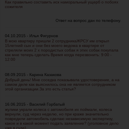
Как правильно составить иск наморальный ущерб о побоях
сожителя
Ответ на вопрос дан по телефону.
04.10.2015 - Илья Фигурнов
В мою квартиру пришли 2 сотрудникаЖРСУ им открыл
15летний сын и они без моего ведома в квартире от
стреляли моих 2 х породистых собак я этих собак покупала
как мне теперь сделать Время когда перезвонить: 9:00 -
12:00
08.09.2015 - Карина Казакова
Добрый день! Мне соседка показывала удостоверение, а на
самом деле как выяснилось она не является сотрудником
этой организации.За это есть статья?
16.06.2015 - Василий Горбатый
жулики украли колеса с автомобиля их поймали, колеса
вернули, суд через неделю, но при краже значительно
повредили автомобиль сделаю независимую экспертизу,
какое и в какой момент подать заявление? (уголовное дело
уже в суде)