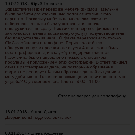
19.02.2018 - Юрий Таланкин
Здравствуйте! При перевозке мебели фирмой Газелькин
были разбиты две стеклянные полки от итальянского
серванта. Поскольку мебель на месте экипажем не
собиралась, а полки были упакованы, их порча
обнаружилась не сразу. Никаких договоров с фирмой не
заключалось, деньги за оказанную услугу получил водитель
без предоставления чека . О факте перевозки есть только
СМС-сообщения в телефоне. Порча полок была
обнаружена при их распаковке спустя 4 дня. сколы были
сфотографированы, и в службу поддержки клиентов
Газелькина было направлено письмо с описанием
проблемы и приложением этих фотографий. В ответ пришел
отказ в рассмотрении дела, на повторные обращения
фирма не реагирует. Каким образом в данной ситуации я
могу добиться от Газелькина возмещения причиненного мне
ущерба? С уважением. ова Елена : 9:00 - 11:00
Ответ на вопрос дан по телефону.
16.01.2018 - Антон Дьяков
Добрый день! надо составить иск
08.11.2017 - Елена Андреева