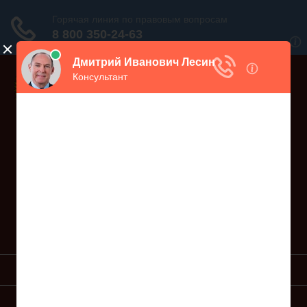
Дежурный юрист, звоните!
938-86-71
Москва и МО
(499)
467-34-68
СПб и ЛО
(812)
Все регионы
8 800 350-24-63
УСЛУГИ ЮРИСТА
ОБРАЗЦЫ ИСКОВ