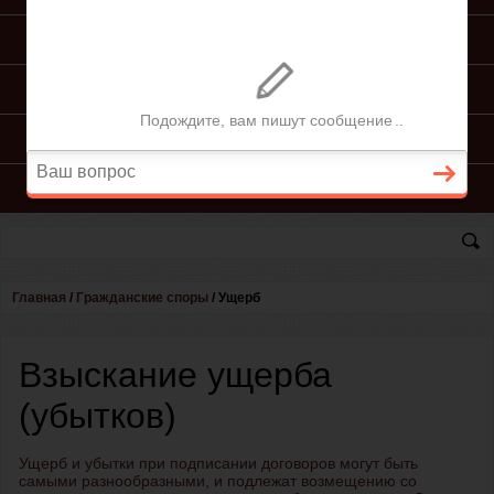
ПОДГОТОВКА ИСКА
ПОДАЧА ИСКА
ПРОЦЕСС ПО ИСКУ
КОНСУЛЬТАЦИЯ ЮРИСТА
Главная
/
Гражданские споры
/
Ущерб
Взыскание ущерба
(убытков)
Ущерб и убытки при подписании договоров могут быть
самыми разнообразными, и подлежат возмещению со