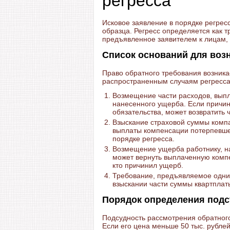
регресса
Исковое заявление в порядке регрес
образца. Регресс определяется как
предъявленное заявителем к лицам, 
Список оснований для воз
Право обратного требования возника
распространенным случаям регресса
Возмещение части расходов, выпл
нанесенного ущерба. Если причин
обязательства, может возвратить 
Взыскание страховой суммы комп
выплаты компенсации потерпевше
порядке регресса.
Возмещение ущерба работнику, на
может вернуть выплаченную компе
кто причинил ущерб.
Требование, предъявляемое одним
взыскании части суммы квартплат
Порядок определения подс
Подсудность рассмотрения обратног
Если его цена меньше 50 тыс. рублей