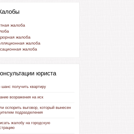
Жалобы
тная жалоба
лоба
дзорная жалоба
елляционная жалоба
ссационная жалоба
онсультации юриста
 шанс получить квартиру
ание возражения на иск
ли оспорить выговор, который вынесен
дителем подразделения
писать жалобу на городскую
страцию