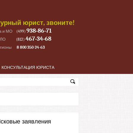
урный юрист, звоните!
938-86-71
а и МО
(499)
467-34-68
 ЛО
(812)
егионы
8 800 350-24-63
КОНСУЛЬТАЦИЯ ЮРИСТА
сковые заявления