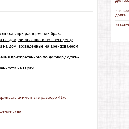
Долгов
Как вер
долга
Уважит
венность при расторжении брака
и на дом, оставленного по наследству
и на дом, возведенные на арендованном
рация приобретенного по договору купли-
венности на гараж
ерживать алименты в размере 41%.
шение суда.