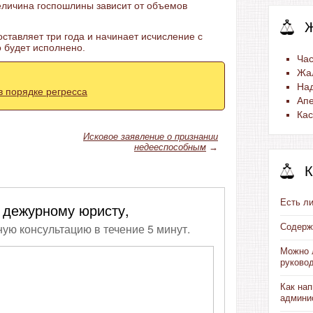
Величина госпошлины зависит от объемов
оставляет три года и начинает исчисление с
о будет исполнено.
Час
Жа
На
в порядке регресса
Ап
Ка
Исковое заявление о признании
недееспособным
→
К
Есть ли
 дежурному юристу,
ную консультацию в течение 5 минут.
Содерж
Можно 
руково
Как на
админи