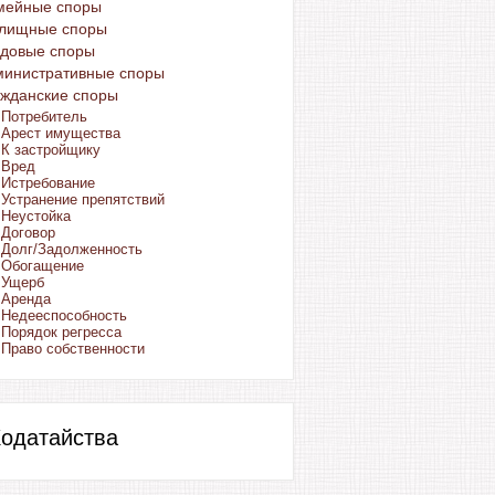
мейные споры
лищные споры
удовые споры
министративные споры
жданские споры
Потребитель
Арест имущества
К застройщику
Вред
Истребование
Устранение препятствий
Неустойка
Договор
Долг/Задолженность
Обогащение
Ущерб
Аренда
Недееспособность
Порядок регресса
Право собственности
одатайства