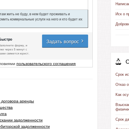
Написа
ам жить не буду, в нем будет проживать и
Иск о п
мить коммунальные услуги на него и кто будет их
Добров
Быстро
Задать вопрос
Заполните форму, и
уже через 5 минут с
вами свяжется юрист.
С
словиями
пользовательского соглашения
Срок ис
Отказ 
Как ос
 договора аренды
Взыска
щества
физиче
олга
Срок д
ыскании задолженности
ебиторской задолженности