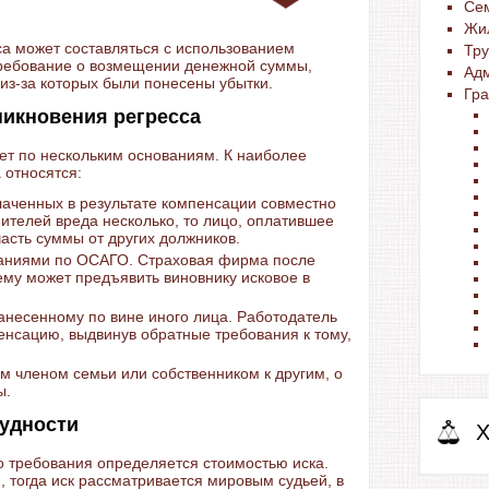
Се
Жи
са может составляться с использованием
Тр
 требование о возмещении денежной суммы,
Ад
из-за которых были понесены убытки.
Гра
никновения регресса
ет по нескольким основаниям. К наиболее
 относятся:
аченных в результате компенсации совместно
ителей вреда несколько, то лицо, оплатившее
часть суммы от других должников.
аниями по ОСАГО. Страховая фирма после
му может предъявить виновнику исковое в
несенному по вине иного лица. Работодатель
нсацию, выдвинув обратные требования к тому,
 членом семьи или собственником к другим, о
ы.
удности
Х
о требования определяется стоимостью иска.
, тогда иск рассматривается мировым судьей, в